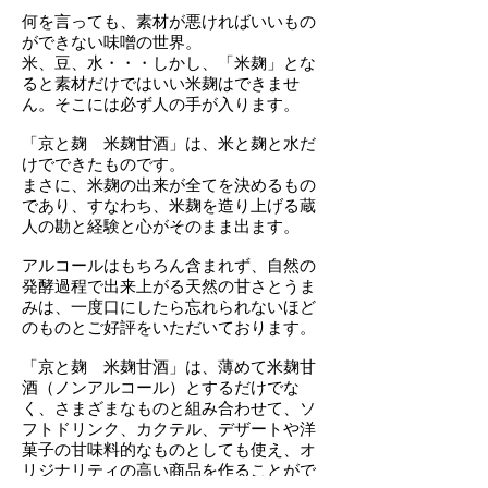
何を言っ
ても、素材が悪ければいいもの
ができない味噌の世界。
米、豆、水・・・しかし、「米麹」とな
ると素材だけではいい米麹はできませ
ん。そこには必ず人の手が入ります。
「京と麹 米麹甘酒」は、米と麹と水だ
けでできたものです。
まさに、米麹の出来が全てを決めるもの
であり、すなわち、米麹を造り上げる蔵
人の勘と経験と心がそのまま出ます。
アルコールはもちろん含まれず、自然の
発酵過程で出来上がる天然の甘さとうま
みは、一度口にしたら忘れられないほど
のものとご好評をいただいております。
「京と麹 米麹甘酒」は、薄めて米麹甘
酒（ノンアルコール）とするだけでな
く、さまざまなものと組み合わせて、ソ
フトドリンク、カクテル、デザートや洋
菓子の甘味料的なものとしても使え、オ
リジナリティの高い商品を作ることがで