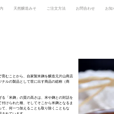
内
天然醸造みそ
ご注文方法
お問合わせ
お知
で育むことから、自家製米麹を醸造元片山商店
ジナルの製品として世に出す商品の総称（商
げる「米麹」の質の高さは、米や麹との対話を
て付けられた種、そしてそこから米麹となるま
って、何一つ加えることも取り除くこともな
現されています。