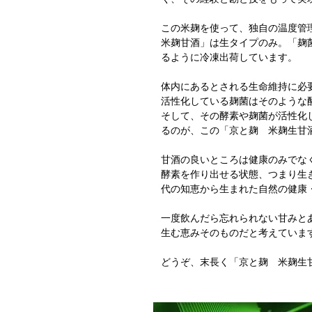
この米麹を使って、独自の温度管
米麹甘酒」は生タイプのみ。「麹
るように冷凍出荷しています。
体内にあるとされる生命維持に必
活性化している麹菌はそのような
そして、その酵素や麹菌が活性化
るのが、この「京と麹 米麹生甘
甘酒の良いところは健康のみでな
酵素を作り出せる状態、つまり生
代の知恵から生まれた自然の健康
一度飲んだら忘れられない甘みと
生む恵みそのものだと考えていま
どうぞ、末長く「京と麹 米麹生