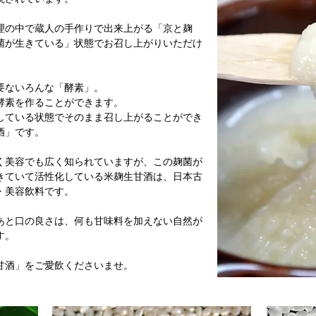
理の中で蔵人の手作りで出来上がる「京と麹
菌が生きている」状態でお召し上がりいただけ
要ないろんな「酵素」。
酵素を作ることができます。
している状態でそのまま召し上がることができ
酒」です。
く美容でも広く知られていますが、この麹菌が
きていて活性化している米麹生甘酒は、日本古
・美容飲料です。
あと口の良さは、何も甘味料を加えない自然が
す。
甘酒」をご愛飲くださいませ。