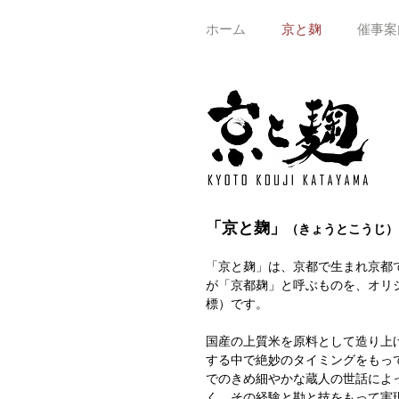
ホーム
京と麹
催事案
「京と麹」
（きょうとこうじ）
「京と麹」は、京都で生まれ京都
が「京都麹」と呼ぶものを、オリ
標）です。
国産の上質米を原料として造り上
する中で絶妙のタイミングをもっ
でのきめ細やかな蔵人の世話によ
く、その経験と勘と技をもって実