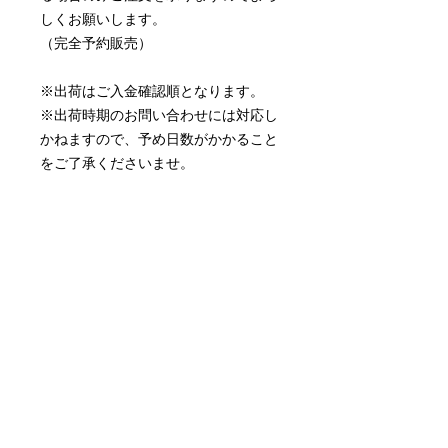
しくお願いします。
（完全予約販売）
※出荷はご入金確認順となります。
※出荷時期のお問い合わせには対応し
かねますので、予め日数がかかること
をご了承くださいませ。
※ご注文後、２週間以内にご入金が確
認できない場合は、恐縮ですが当方に
てキャンセル扱いとさせていただくこ
とがあります。
※お振込み口座等は、ご注文後に自動
送信される受注受付メールに記載され
ています。（ご注文方法のご案内ペー
ジにも記載されています。）
※お客様の端末設定等で自動送信メー
ルが届かない場合があります。１日経
過してもシステムからの受注受付メー